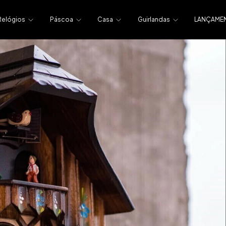
Relógios
Páscoa
Casa
Guirlandas
LANÇAME