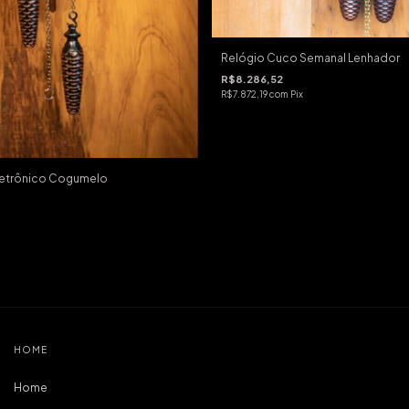
Relógio Cuco Semanal Lenhador
R$8.286,52
R$7.872,19
com
Pix
letrônico Cogumelo
HOME
Home