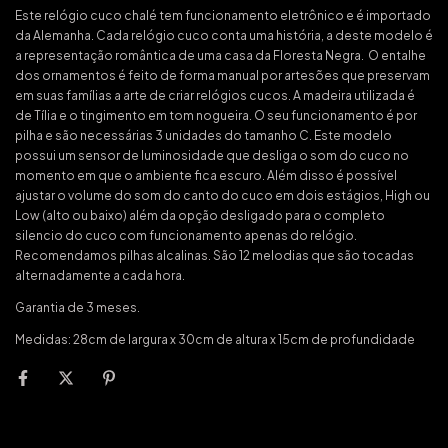
Este relógio cuco chalé tem funcionamento eletrônico e é importado
da Alemanha. Cada relógio cuco conta uma história, a deste modelo é
a representação romântica de uma casa da Floresta Negra. O entalhe
dos ornamentos é feito de forma manual por artesões que preservam
em suas famílias a arte de criar relógios cucos. A madeira utilizada é
de Tília e o tingimento em tom nogueira. O seu funcionamento é por
pilha e são necessárias 3 unidades do tamanho C. Este modelo
possui um sensor de luminosidade que desliga o som do cuco no
momento em que o ambiente fica escuro. Além disso é possível
ajustar o volume do som do canto do cuco em dois estágios, High ou
Low (alto ou baixo) além da opção desligado para o completo
silencio do cuco com funcionamento apenas do relógio.
Recomendamos pilhas alcalinas. São 12 melodias que são tocadas
alternadamente a cada hora.
Garantia de 3 meses.
Medidas: 28cm de largura x 30cm de altura x 15cm de profundidade