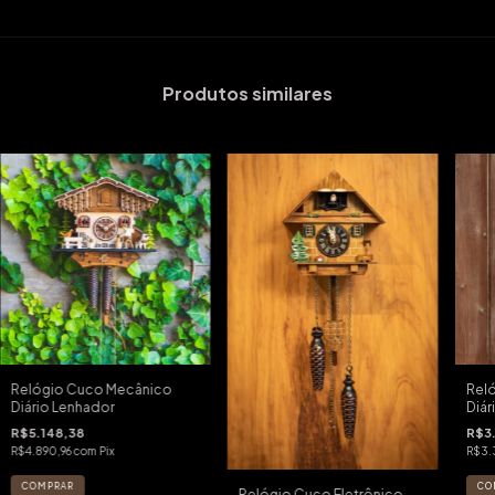
Produtos similares
Relógio Cuco Mecânico
Rel
Diário Lenhador
Diár
R$5.148,38
R$3
R$4.890,96
com
Pix
R$3.
Relógio Cuco Eletrônico