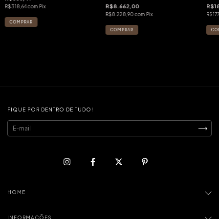
R$8.662,00
R$1
R$318,64
com
Pix
R$8.228,90
com
Pix
R$17
FIQUE POR DENTRO DE TUDO!
HOME
INFORMAÇÕES