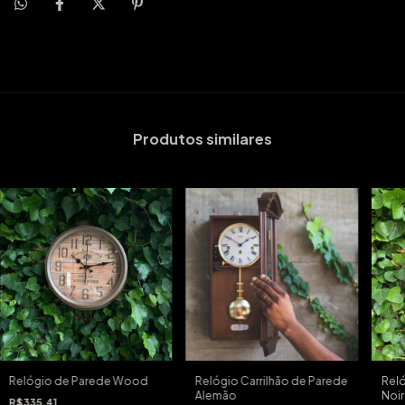
Produtos similares
Relógio de Parede Wood
Relógio Carrilhão de Parede
Reló
Alemão
Noir
R$335,41