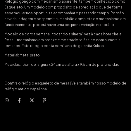
Relógio gongo com mecanismo aparente, também conhecido como
Esqueleto. Um modelo com propósito de apreciação que de forma
espetacular nos oportuniza acompanhar o passar do tempo. Por não
haver blindagem e por permitir uma visão completa do mecanismo em
funcionamento, poderá haver uma pequena variação no horário.
Modelo de corda semanal, tocando a sineta 1 vez à cada hora cheia.
Possui mecanismo em bronze e mostrador clássico com numerais
romanos. Este relógio conta com 1 ano de garantia Kukos.
Material: Metal preto.
Medidas: 13cm de largura x 24cm de altura x 9,5cm de profundidad
Confira o relógio
esqueleto de mesa
| Veja também nosso modelo de
relógio antigo capelinha