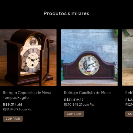
Produtos similares
Relógio Capelinha de Mesa
Relógio Carrilhão de Mesa
Reló
Tempus Fugite
R$11.419,17
R$22
R$9.314,66
R$10.848,21
com
Pix
R$21
R$8.848,93
com
Pix