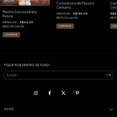
60
%
OFF
Comedouro de Pássaro
Cane
Cerejeira
Cer
Menina Graciosa Baby
R$379,25
R$189,00
R$8
Resina
R$179,55
com
Pix
R$79
R$160,03
R$64,00
R$60,80
com
Pix
FIQUE POR DENTRO DE TUDO!
HOME