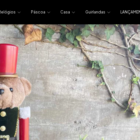
Relógios
Páscoa
Casa
Guirlandas
LANÇAME