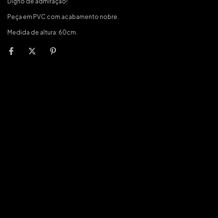
Digno de admiração!
Peça em PVC com acabamento nobre.
Medida de altura: 60cm.