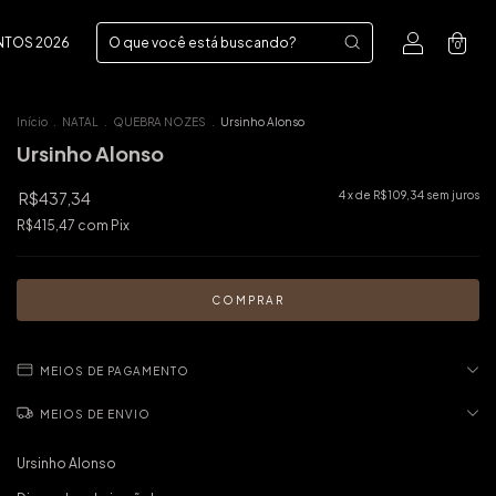
NTOS 2026
0
Início
.
NATAL
.
QUEBRA NOZES
.
Ursinho Alonso
Ursinho Alonso
R$437,34
4
x de
R$109,34
sem juros
R$415,47
com
Pix
MEIOS DE PAGAMENTO
MEIOS DE ENVIO
Ursinho Alonso