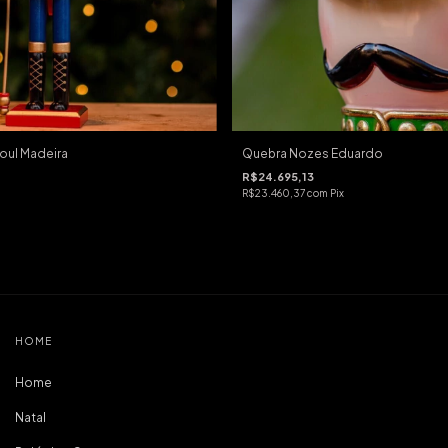
oul Madeira
Quebra Nozes Eduardo
R$24.695,13
R$23.460,37
com
Pix
HOME
Home
Natal