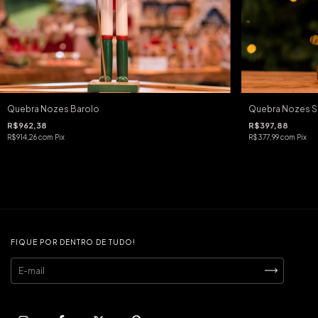
Quebra Nozes Barolo
Quebra Nozes S
R$962,38
R$397,88
R$914,26
com
Pix
R$377,99
com
Pix
FIQUE POR DENTRO DE TUDO!