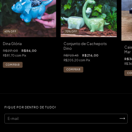
60
%
OFF
70
%
OFF
Dina Glória
Conjunto de Cachepots
Caix
Dino
R$217,03
R$86,00
Mar
R$723,43
R$216,00
R$81,70
com
Pix
R$3
R$205,20
com
Pix
R$36
FIQUE POR DENTRO DE TUDO!