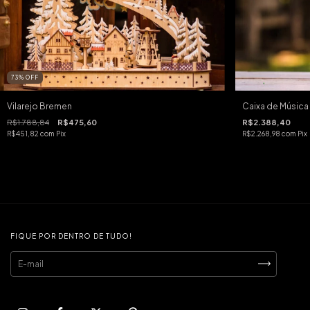
73
%
OFF
Vilarejo Bremen
Caixa de Música 
R$1.788,84
R$475,60
R$2.388,40
R$451,82
com
Pix
R$2.268,98
com
Pix
FIQUE POR DENTRO DE TUDO!