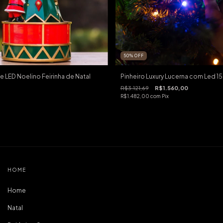
50
%
OFF
e LED Noelino Feirinha de Natal
Pinheiro Luxury Lucerna com Led 
R$3.121,69
R$1.560,00
R$1.482,00
com
Pix
HOME
Home
Natal