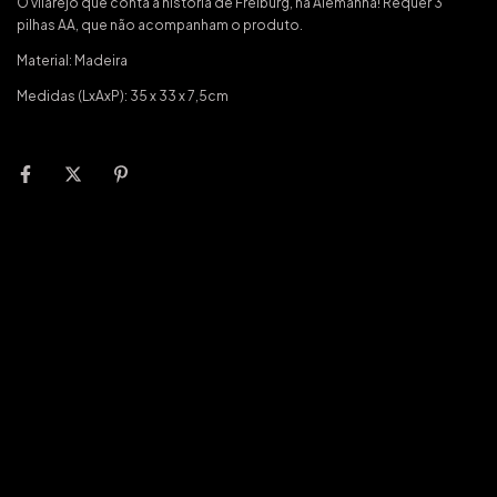
O vilarejo que conta a história de Freiburg, na Alemanha! Requer 3
pilhas AA, que não acompanham o produto.
Material: Madeira
Medidas (LxAxP): 35 x 33 x 7,5cm