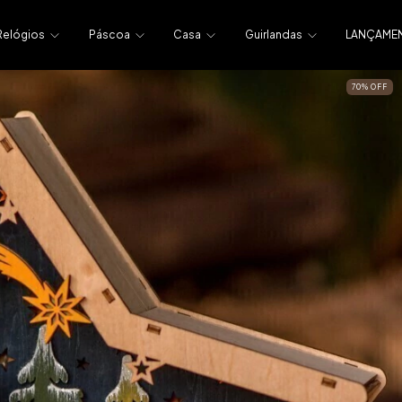
Relógios
Páscoa
Casa
Guirlandas
LANÇAME
70
%
OFF