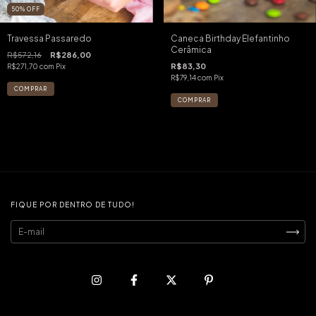
50
%
OFF
Travessa Passaredo
Caneca Birthday Elefantinho
Cerâmica
R$572,16
R$286,00
R$83,30
R$271,70
com
Pix
R$79,14
com
Pix
FIQUE POR DENTRO DE TUDO!