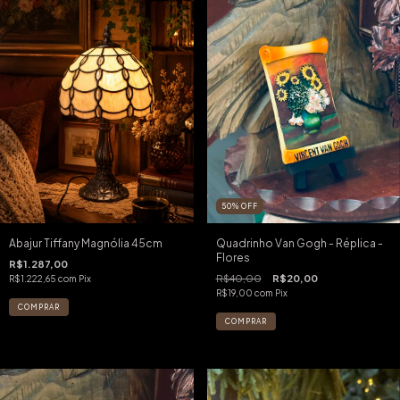
50
%
OFF
Abajur Tiffany Magnólia 45cm
Quadrinho Van Gogh - Réplica -
Flores
R$1.287,00
R$40,00
R$20,00
R$1.222,65
com
Pix
R$19,00
com
Pix