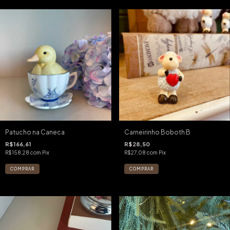
Patucho na Caneca
Carneirinho Boboth B
R$166,61
R$28,50
R$158,28
com
Pix
R$27,08
com
Pix