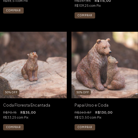
R$237,85
R$115,00
R$88,51
com
Pix
R$109,25
com
Pix
50
%
OFF
50
%
OFF
Coda Floresta Encantada
Papai Urso e Coda
R$70,15
R$35,00
R$260,87
R$130,00
R$33,25
com
Pix
R$123,50
com
Pix