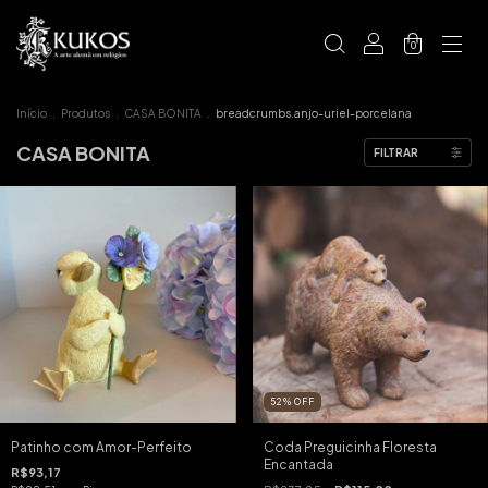
0
Início
.
Produtos
.
CASA BONITA
.
breadcrumbs.anjo-uriel-porcelana
CASA BONITA
FILTRAR
52
%
OFF
Patinho com Amor-Perfeito
Coda Preguicinha Floresta
Encantada
R$93,17