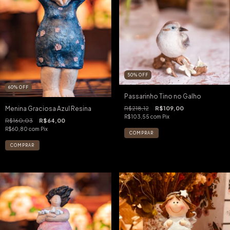
50
%
OFF
60
%
OFF
Passarinho Tino no Galho
Menina Graciosa Azul Resina
R$218,12
R$109,00
R$103,55
com
Pix
R$160,03
R$64,00
R$60,80
com
Pix