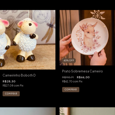
40
%
OFF
Prato Sobremesa Carneiro
Carneirinho Boboth D
R$110,71
R$66,00
R$28,50
R$62,70
com
Pix
R$27,08
com
Pix