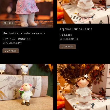
65
%
OFF
Anjinha Clarinha Resina
Menina Graciosa Rosa Resina
R$43,84
R$41,65
com
Pix
R$236,76
R$82,00
R$77,90
com
Pix