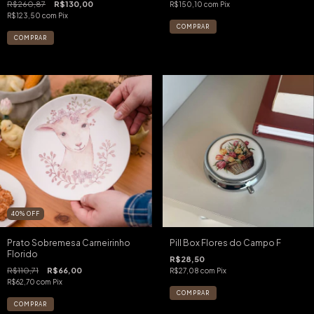
R$260,87
R$130,00
R$150,10
com
Pix
R$123,50
com
Pix
40
%
OFF
Prato Sobremesa Carneirinho
Pill Box Flores do Campo F
Florido
R$28,50
R$110,71
R$66,00
R$27,08
com
Pix
R$62,70
com
Pix