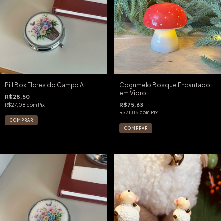
Pill Box Flores do Campo A
Cogumelo Bosque Encantado
em Vidro
R$28,50
R$75,63
R$27,08
com
Pix
R$71,85
com
Pix