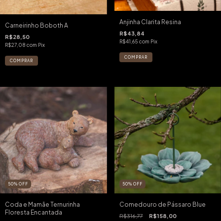
Anjinha Clarita Resina
Carneirinho Boboth A
R$43,84
R$28,50
R$41,65
com
Pix
R$27,08
com
Pix
50
%
OFF
50
%
OFF
Coda e Mamãe Ternurinha
Comedouro de Pássaro Blue
Floresta Encantada
R$316,77
R$158,00