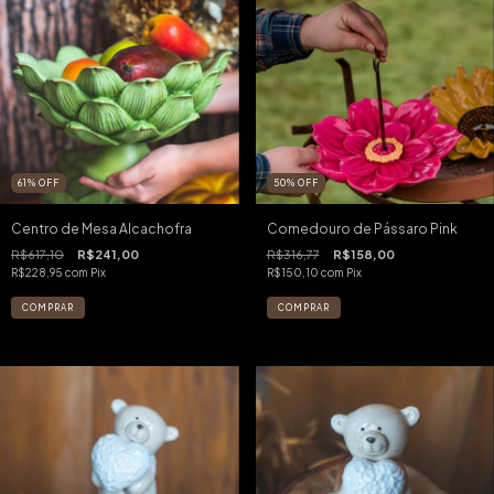
61
%
OFF
50
%
OFF
Centro de Mesa Alcachofra
Comedouro de Pássaro Pink
R$617,10
R$241,00
R$316,77
R$158,00
R$228,95
com
Pix
R$150,10
com
Pix