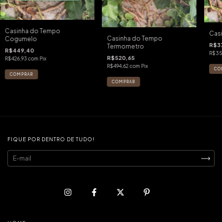
Casinha do Tempo
Cas
Casinha do Tempo
Cogumelo
R$3
Termometro
R$449,40
R$3
R$520,65
R$426,93
com
Pix
R$494,62
com
Pix
FIQUE POR DENTRO DE TUDO!