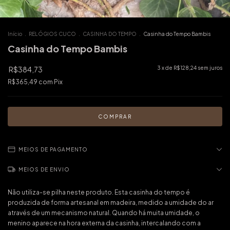
Início
.
RELÓGIOS CUCO
.
CASINHA DO TEMPO
.
Casinha do Tempo Bambis
Casinha do Tempo Bambis
R$384,73
3
x de
R$128,24
sem juros
R$365,49
com
Pix
MEIOS DE PAGAMENTO
MEIOS DE ENVIO
Não utiliza-se pilha neste produto. Esta casinha do tempo é
produzida de forma artesanal em madeira, medido a umidade do ar
através de um mecanismo natural. Quando há muita umidade, o
menino aparece na hora externa da casinha, intercalando com a