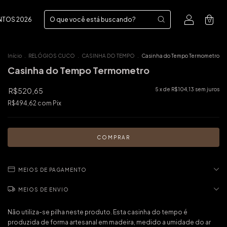
NTOS 2026
0
Início
.
RELÓGIOS CUCO
.
CASINHA DO TEMPO
.
Casinha do Tempo Termometro
Casinha do Tempo Termometro
R$520,65
5
x de
R$104,13
sem juros
R$494,62
com
Pix
MEIOS DE PAGAMENTO
MEIOS DE ENVIO
Não utiliza-se pilha neste produto. Esta casinha do tempo é
produzida de forma artesanal em madeira, medido a umidade do ar