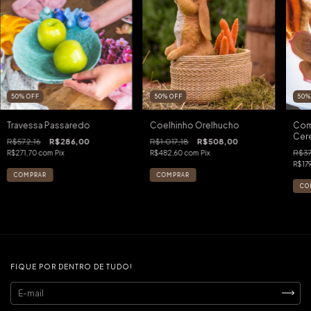
50
%
OFF
50
%
OFF
50
Travessa Passaredo
Coelhinho Orelhucho
Com
Cere
R$572,16
R$286,00
R$1.017,18
R$508,00
R$37
R$271,70
com
Pix
R$482,60
com
Pix
R$17
FIQUE POR DENTRO DE TUDO!