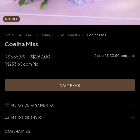
50
%
OFF
Início
.
PÁSCOA
.
DECORAÇÕES PASCOALINAS
.
Coelha Miss
Coelha Miss
R$535,99
R$267,00
2
x de
R$133,50
sem juros
R$253,65
com
Pix
MEIOS DE PAGAMENTO
MEIOS DE ENVIO
COELHA MISS