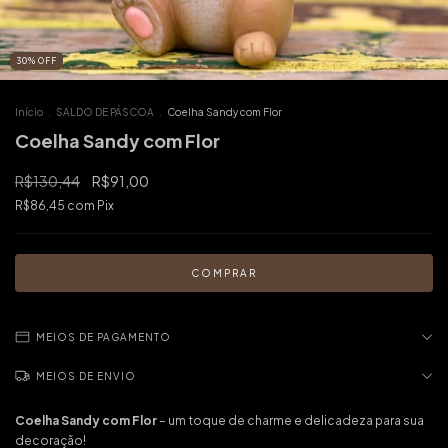
30
%
OFF
Início
.
SALDO DE PÁSCOA
.
Coelha Sandy com Flor
Coelha Sandy com Flor
R$130,44
R$91,00
R$86,45
com
Pix
MEIOS DE PAGAMENTO
MEIOS DE ENVIO
Coelha Sandy com Flor
– um toque de charme e delicadeza para sua
decoração!