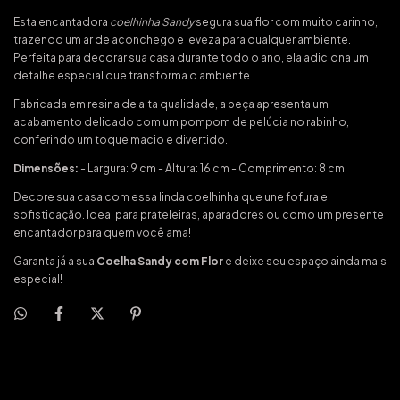
Esta encantadora
coelhinha Sandy
segura sua flor com muito carinho,
trazendo um ar de aconchego e leveza para qualquer ambiente.
Perfeita para decorar sua casa durante todo o ano, ela adiciona um
detalhe especial que transforma o ambiente.
Fabricada em resina de alta qualidade, a peça apresenta um
acabamento delicado com um pompom de pelúcia no rabinho,
conferindo um toque macio e divertido.
Dimensões:
- Largura: 9 cm - Altura: 16 cm - Comprimento: 8 cm
Decore sua casa com essa linda coelhinha que une fofura e
sofisticação. Ideal para prateleiras, aparadores ou como um presente
encantador para quem você ama!
Garanta já a sua
Coelha Sandy com Flor
e deixe seu espaço ainda mais
especial!