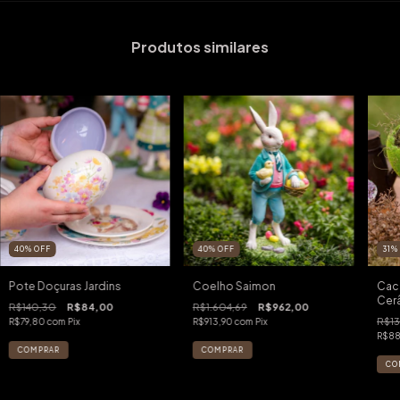
Produtos similares
40
%
OFF
40
%
OFF
31
%
Pote Doçuras Jardins
Coelho Saimon
Cac
Cer
R$140,30
R$84,00
R$1.604,69
R$962,00
R$13
R$79,80
com
Pix
R$913,90
com
Pix
R$88