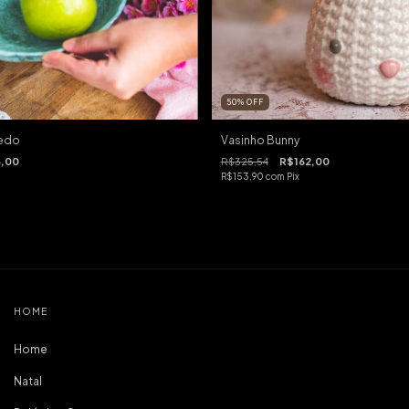
50
%
OFF
redo
Vasinho Bunny
,00
R$325,54
R$162,00
R$153,90
com
Pix
HOME
Home
Natal