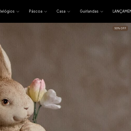
Relógios
Páscoa
Casa
Guirlandas
LANÇAME
50
%
OFF