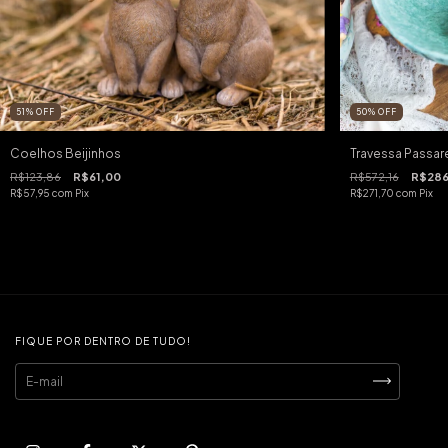
51
%
OFF
50
%
OFF
Coelhos Beijinhos
Travessa Passa
R$123,86
R$61,00
R$572,16
R$286
R$57,95
com
Pix
R$271,70
com
Pix
FIQUE POR DENTRO DE TUDO!