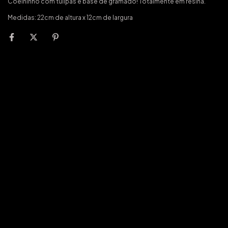
Coelhinho com tulipas e base de gramado! Totalmente em resina.
Medidas: 22cm de altura x 12cm de largura