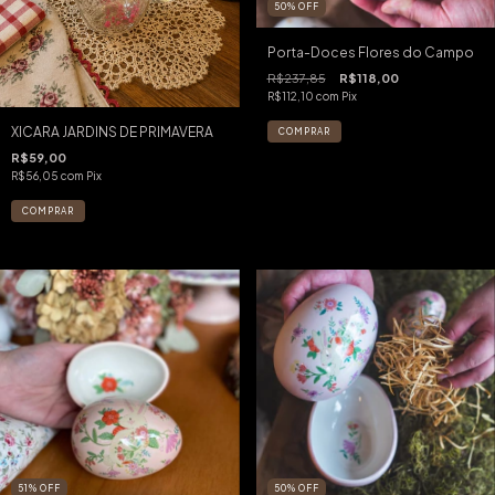
50
%
OFF
Porta-Doces Flores do Campo
R$237,85
R$118,00
R$112,10
com
Pix
XICARA JARDINS DE PRIMAVERA
R$59,00
R$56,05
com
Pix
51
%
OFF
50
%
OFF