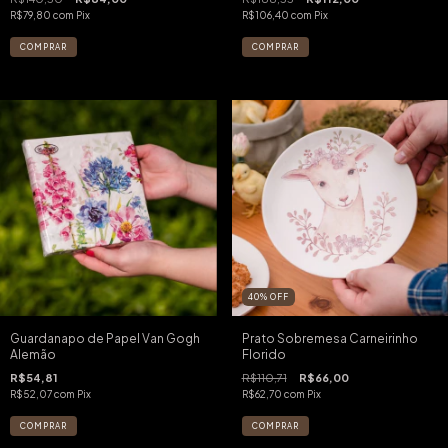
R$79,80
com
Pix
R$106,40
com
Pix
40
%
OFF
Guardanapo de Papel Van Gogh
Prato Sobremesa Carneirinho
Alemão
Florido
R$54,81
R$110,71
R$66,00
R$52,07
com
Pix
R$62,70
com
Pix