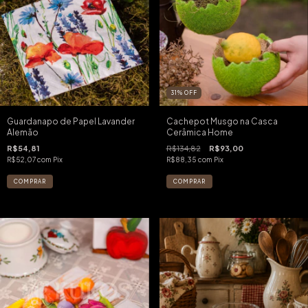
31
%
OFF
Guardanapo de Papel Lavander
Cachepot Musgo na Casca
Alemão
Cerâmica Home
R$54,81
R$134,82
R$93,00
R$52,07
com
Pix
R$88,35
com
Pix