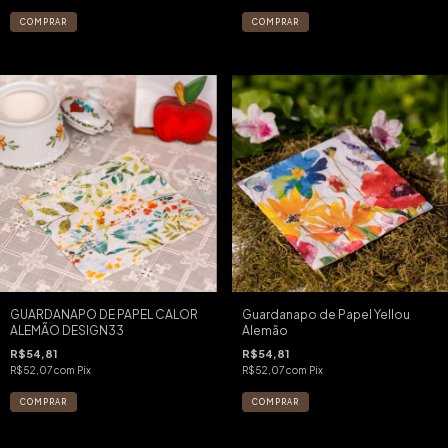
GUARDANAPO DE PAPEL CALOR
Guardanapo de Papel Yellou
ALEMÃO DESIGN33
Alemão
R$54,81
R$54,81
R$52,07
com
Pix
R$52,07
com
Pix