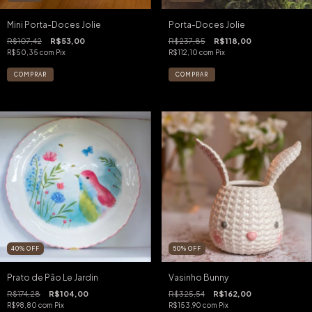
Mini Porta-Doces Jolie
Porta-Doces Jolie
R$107,42
R$53,00
R$237,85
R$118,00
R$50,35
com
Pix
R$112,10
com
Pix
40
%
OFF
50
%
OFF
Prato de Pão Le Jardin
Vasinho Bunny
R$174,28
R$104,00
R$325,54
R$162,00
R$98,80
com
Pix
R$153,90
com
Pix