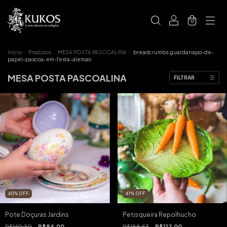
0
Início
.
Produtos
.
MESA POSTA PASCOALINA
.
breadcrumbs.guardanapo-de-
papel-pascoa-em-festa-alemao
MESA POSTA PASCOALINA
FILTRAR
40
%
OFF
41
%
OFF
Pote Doçuras Jardins
Petisqueira Repolhucho
R$140,30
R$84,00
R$188,53
R$112,00