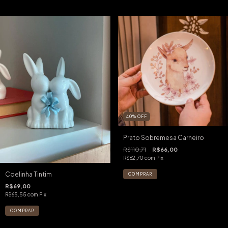
40
%
OFF
Prato Sobremesa Carneiro
R$110,71
R$66,00
R$62,70
com
Pix
Coelinha Tintim
R$69,00
R$65,55
com
Pix