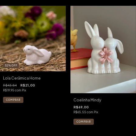
52
%
OFF
Lola Cerâmica Home
R$43,84
R$21,00
R$19,95
com
Pix
Coelinha Mindy
R$69,00
R$65,55
com
Pix