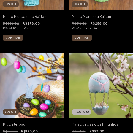
50
%
OFF
50
%
OFF
Ninho Pascoalino Rattan
Ninho Mentinha Rattan
R$556,82
R$278,00
R$516,26
R$258,00
R$264,10
com
Pix
R$245,10
com
Pix
40
%
OFF
ESGOTADO
Kit Osterbaum
Paraquedas dos Pintinhos
R$317,87
R$190,00
R$156,74
R$93,00