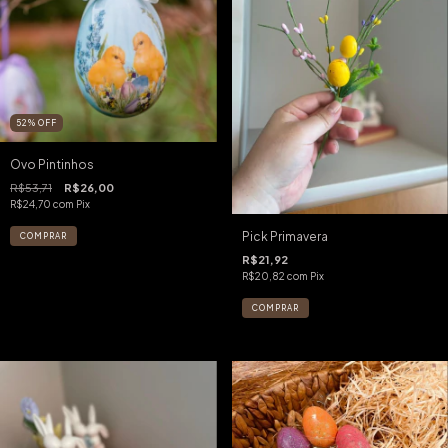
52
%
OFF
Ovo Pintinhos
R$53,71
R$26,00
R$24,70
com
Pix
Pick Primavera
R$21,92
R$20,82
com
Pix