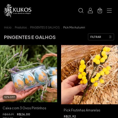
0
Início
.
Produtos
.
PINGENTES E GALHOS
.
Pick Mix Autumn
PINGENTES E GALHOS
FILTRAR
52
%
OFF
Caixa com 3 Ovos Pintinhos
Pick Frutinhas Amarelas
R$53,71
R$26,00
R$21,92