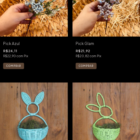
Pick Azul
Pick Glam
R$24,11
R$21,92
R$22,90
com
Pix
R$20,82
com
Pix