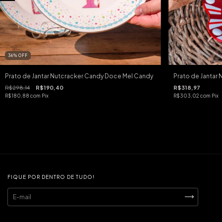
36
%
OFF
Prato de Jantar Nutcracker Candy Doce Mel Candy
Prato de Jantar
R$298,14
R$190,40
R$318,97
R$180,88
com
Pix
R$303,02
com
Pix
FIQUE POR DENTRO DE TUDO!