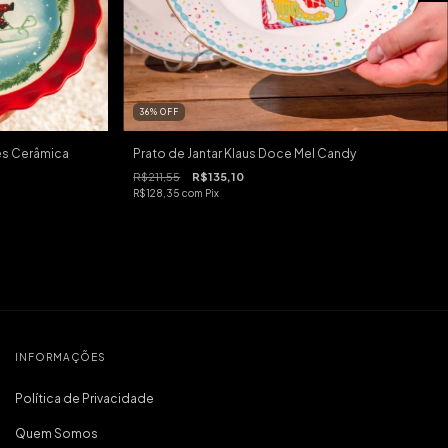
36
%
OFF
s Cerâmica
Prato de Jantar Klaus Doce Mel Candy
R$211,55
R$135,10
R$128,35
com
Pix
INFORMAÇÕES
Política de Privacidade
Quem Somos