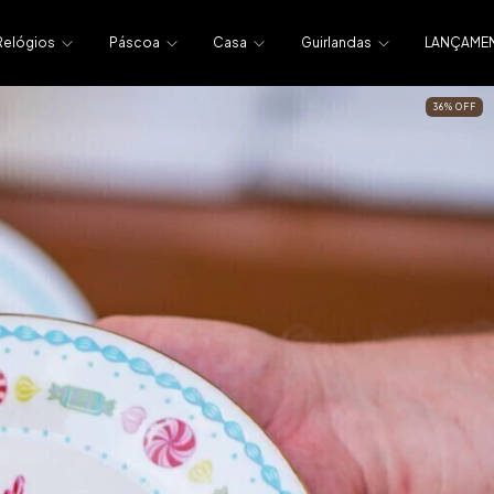
Relógios
Páscoa
Casa
Guirlandas
LANÇAME
36
%
OFF