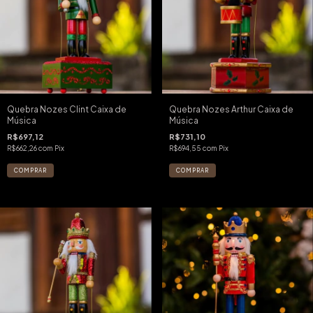
Quebra Nozes Clint Caixa de
Quebra Nozes Arthur Caixa de
Música
Música
R$697,12
R$731,10
R$662,26
com
Pix
R$694,55
com
Pix