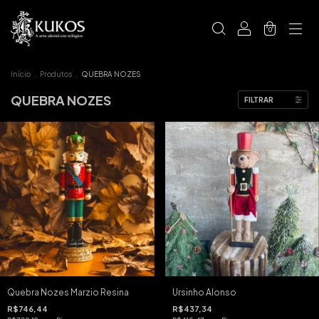
0
Início
.
Produtos
.
QUEBRA NOZES
QUEBRA NOZES
FILTRAR
Quebra Nozes Marzio Resina
Ursinho Alonso
R$746,44
R$437,34