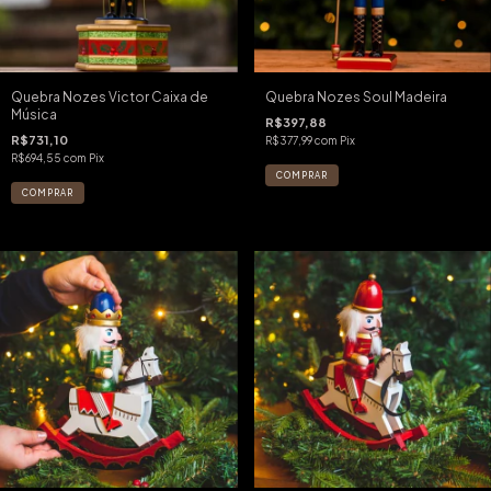
Quebra Nozes Victor Caixa de
Quebra Nozes Soul Madeira
Música
R$397,88
R$731,10
R$377,99
com
Pix
R$694,55
com
Pix