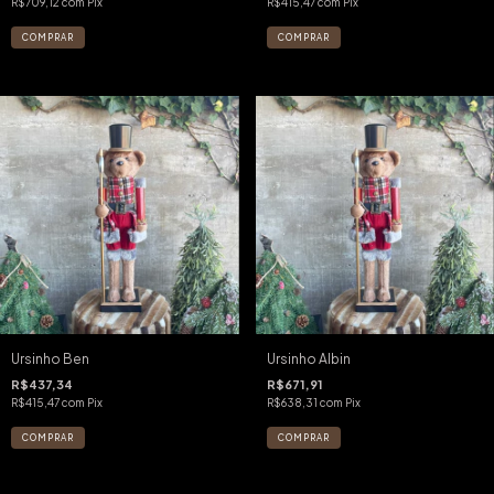
R$709,12
com
Pix
R$415,47
com
Pix
Ursinho Ben
Ursinho Albin
R$437,34
R$671,91
R$415,47
com
Pix
R$638,31
com
Pix