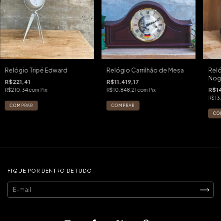
Relógio Tripé Edward
Relógio Carrilhão de Mesa
Reló
Nog
R$221,41
R$11.419,17
R$1
R$210,34
com
Pix
R$10.848,21
com
Pix
R$13
FIQUE POR DENTRO DE TUDO!