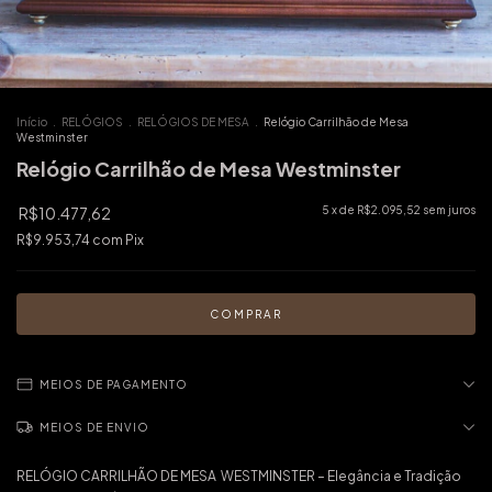
Início
.
RELÓGIOS
.
RELÓGIOS DE MESA
.
Relógio Carrilhão de Mesa
Westminster
Relógio Carrilhão de Mesa Westminster
R$10.477,62
5
x de
R$2.095,52
sem juros
R$9.953,74
com
Pix
MEIOS DE PAGAMENTO
MEIOS DE ENVIO
RELÓGIO CARRILHÃO DE MESA WESTMINSTER – Elegância e Tradição