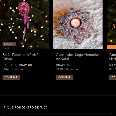
56
%
OFF
Balão Espelhado Pink P
Candelabro Sugar Memórias
Que
Cristal
de Natal
Mad
R$112,00
R$49,00
R$323,35
R$3
R$46,55
com
Pix
R$307,18
com
Pix
R$37
FIQUE POR DENTRO DE TUDO!