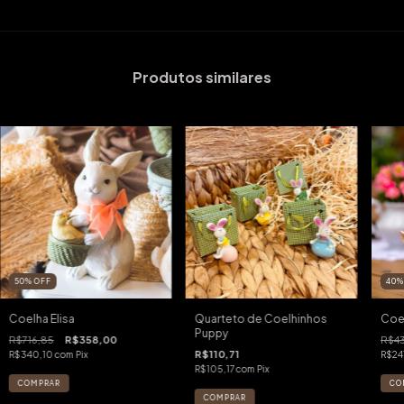
Produtos similares
50
%
OFF
40
Coelha Elisa
Quarteto de Coelhinhos
Coel
Puppy
R$716,85
R$358,00
R$43
R$110,71
R$340,10
com
Pix
R$24
R$105,17
com
Pix