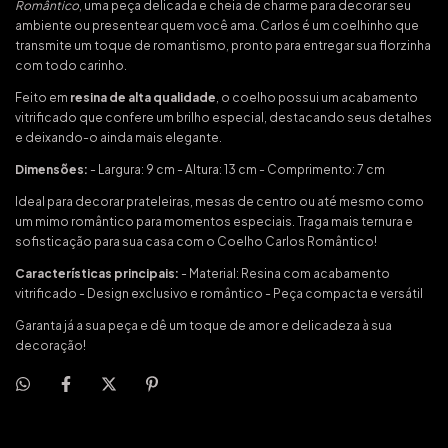
Romântico
, uma peça delicada e cheia de charme para decorar seu
ambiente ou presentear quem você ama. Carlos é um coelhinho que
transmite um toque de romantismo, pronto para entregar sua florzinha
com todo carinho.
Feito em
resina de alta qualidade
, o coelho possui um acabamento
vitrificado que confere um brilho especial, destacando seus detalhes
e deixando-o ainda mais elegante.
Dimensões:
- Largura: 9 cm - Altura: 13 cm - Comprimento: 7 cm
Ideal para decorar prateleiras, mesas de centro ou até mesmo como
um mimo romântico para momentos especiais. Traga mais ternura e
sofisticação para sua casa com o Coelho Carlos Romântico!
Características principais:
- Material: Resina com acabamento
vitrificado - Design exclusivo e romântico - Peça compacta e versátil
Garanta já a sua peça e dê um toque de amor e delicadeza à sua
decoração!