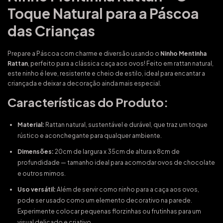
Toque Natural para a Páscoa
das Crianças
Prepare a Páscoa com charme e diversão usando o
Ninho Mentinha
Rattan
, perfeito para a clássica caça aos ovos! Feito em rattan natural,
este ninho é leve, resistente e cheio de estilo, ideal para encantar a
criançada e deixar a decoração ainda mais especial.
Características do Produto:
Material:
Rattan natural, sustentável e durável, que traz um toque
rústico e aconchegante para qualquer ambiente.
Dimensões:
20cm de largura x 35cm de altura x 8cm de
profundidade — tamanho ideal para acomodar ovos de chocolate
e outros mimos.
Uso versátil:
Além de servir como ninho para a caça aos ovos,
pode ser usado como um elemento decorativo na parede.
Experimente colocar pequenas florzinhas ou frutinhas para um
visual delicado e criativo.