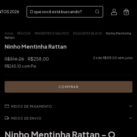
NTOS 2026
0
Início
.
PÁSCOA
.
PINGENTES E GALHOS
.
ESQUENTA BLACK
.
Ninho Mentinha
Rattan
Ninho Mentinha Rattan
R$516,26
R$258,00
2
x de
R$129,00
sem juros
R$245,10
com
Pix
MEIOS DE PAGAMENTO
MEIOS DE ENVIO
Ninho Mentinha Rattan – O