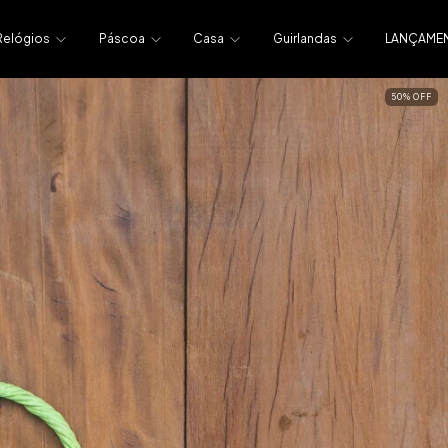
Relógios
Páscoa
Casa
Guirlandas
LANÇAME
50
%
OFF