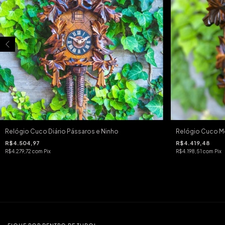
Relógio Cuco Diário Pássaros e Ninho
Relógio Cuco Me
R$4.504,97
R$4.419,48
R$4.279,72
com
Pix
R$4.198,51
com
Pix