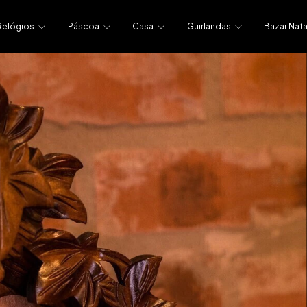
Relógios
Páscoa
Casa
Guirlandas
Bazar Nata