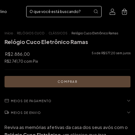
lino
0
Início
.
RELÓGIOS CUCO
.
CLÁSSICOS
.
Relógio Cuco Eletrônico Ramas
Relógio Cuco Eletrônico Ramas
R$2.886,00
5
x de
R$577,20
sem juros
R$2.741,70
com
Pix
MEIOS DE PAGAMENTO
MEIOS DE ENVIO
Reviva as memórias afetivas da casa dos seus avós com o
Relógio Cuco Eletrônico
, um clássico que traz