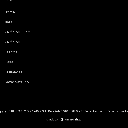
HOME
Home
Natal
Relógios Cuco
Relógios
Páscoa
Casa
Guirlandas
Bazar Natalino
pyright KUKOS IMPORTADORA LTDA - 94178191000120 - 2026. Todos os direitos reservado