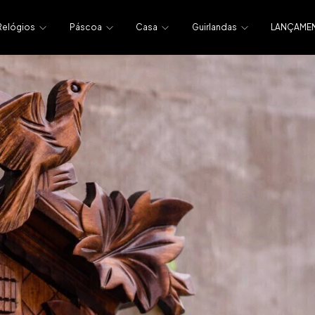
Relógios
Páscoa
Casa
Guirlandas
LANÇAME