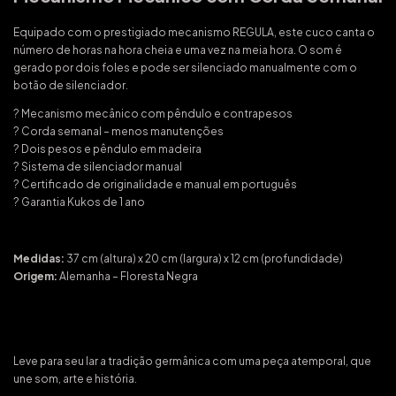
Equipado com o prestigiado mecanismo REGULA, este cuco canta o
número de horas na hora cheia e uma vez na meia hora. O som é
gerado por dois foles e pode ser silenciado manualmente com o
botão de silenciador.
? Mecanismo mecânico com pêndulo e contrapesos
? Corda semanal – menos manutenções
? Dois pesos e pêndulo em madeira
? Sistema de silenciador manual
? Certificado de originalidade e manual em português
? Garantia Kukos de 1 ano
Medidas:
37 cm (altura) x 20 cm (largura) x 12 cm (profundidade)
Origem:
Alemanha – Floresta Negra
Leve para seu lar a tradição germânica com uma peça atemporal, que
une som, arte e história.