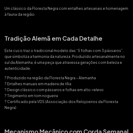
Um clássico da Floresta Negra com entalhes artesanais e homenagem
à fauna da região.
Tradição Alemã em Cada Detalhe
Este cuco traz o tradicional modelo das “5 folhas com 3 pássaros”,
que simboliza a harmonia da natureza. Produzido artesanalmente no
sul da Alemanha, é uma peça que atravessa gerações com beleza e
autenticidade.
? Produzido na região da Floresta Negra – Alemanha
? Entalhes manuais em madeira de tília
? Design clássico com pássaros e folhas em alto-relevo
? Tingimento em tom nogueira
? Certificado pela VDS (Associação dos Relojoeiros da Floresta
Negra)
Mecanismo Mecânico com Corda Semanal