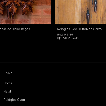
cânico Diário Traços
Relógio Cuco Eletrônico Cervo
R$2.149,45
R$2.041,98
com
Pix
HOME
Home
Natal
Relógios Cuco