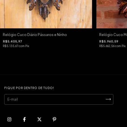
Relógio Cuco Diário Pássaros e Ninho
Relógio Cuco Me
R$5.405,97
R$5.960,59
R$5.135,67
com
Pix
R$5.662,56
com
Pix
FIQUE POR DENTRO DE TUDO!