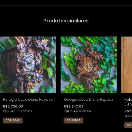
Produtos similares
Relógio Cuco Diário Raposa
Relógio Cuco Diário Raposa
Reló
Cer
R$3.730,03
R$5.247,03
R$2.
R$3.543,53
com
Pix
R$4.984,68
com
Pix
R$2.