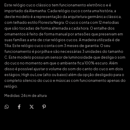
Este relógio cuco clássico tem funcionamento eletrônico e é
importado da Alemanha. Cada relógio cuco conta uma história, a
deste modelo é a representação da arquitetura germânica clássica,
com telhado estilo Floresta Negra. O cuco conta com 12 melodias
que são tocadas de forma alternada a cada hora. O entalhe dos
ornamentos é feito de forma manual por artesões que preservam em
suas famílias a arte de criar relógios cucos. A madeira utilizada é de
Tília. Este relógio cuco conta com 3 meses de garantia. O seu
funcionamento é por pilha e são necessárias 3 unidades do tamanho
C. Este modelo possui um sensor de luminosidade que desliga o som
do cuco no momento em que o ambiente fica 100% escuro. Além
disso é possível ajustar o volume do som do canto do cuco em dois
estágios, High ou Low (alto ou baixo) além da opção desligado para o
completo silencio do cuco e músicas com funcionamento apenas do
relógio.
Medidas: 24cm de altura