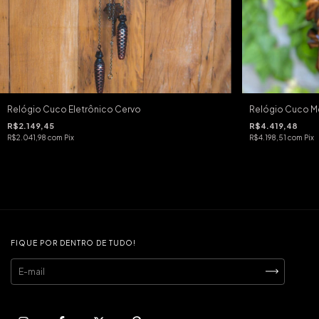
Relógio Cuco Eletrônico Cervo
Relógio Cuco Me
R$2.149,45
R$4.419,48
R$2.041,98
com
Pix
R$4.198,51
com
Pix
FIQUE POR DENTRO DE TUDO!