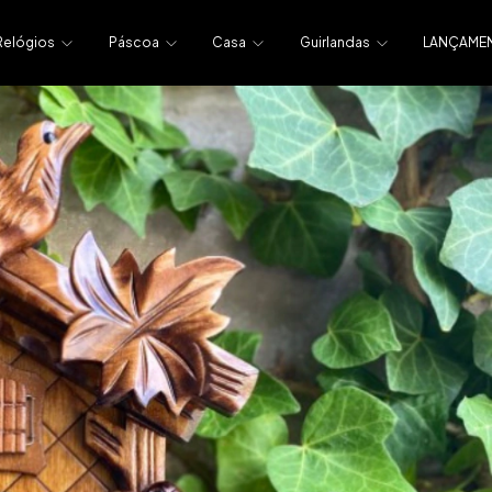
Relógios
Páscoa
Casa
Guirlandas
LANÇAME