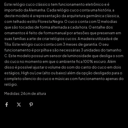
Este relógio cuco clássico tem funcionamento eletrônico e é
importado da Alemanha. Cada relógio cuco conta uma história, a
deste modelo é a representação da arquitetura germânica clássica,
com telhado estilo Floresta Negra. O cuco conta com 12 melodias
que são tocadas de forma alternada a cada hora. O entalhe dos
ornamentos é feito de forma manual por artesões que preservam em
suas famílias a arte de criar relógios cucos. A madeira utilizada é de
Tília. Este relógio cuco conta com 3 meses de garantia. O seu
funcionamento é por pilha e são necessárias 3 unidades do tamanho
C. Este modelo possui um sensor de luminosidade que desliga o som
do cuco no momento em que o ambiente fica 100% escuro. Além
disso é possível ajustar o volume do som do canto do cuco em dois
estágios, High ou Low (alto ou baixo) além da opção desligado para o
completo silencio do cuco e músicas com funcionamento apenas do
relógio.
Medidas: 24cm de altura