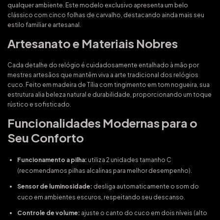
qualquer ambiente. Este modelo exclusivo apresenta um belo
clássico com cinco folhas de carvalho, destacando ainda mais seu
estilo familiar e artesanal.
Artesanato e Materiais Nobres
Cada detalhe do relógio é cuidadosamente entalhado à mão por
mestres artesãos que mantêm viva a arte tradicional dos relógios
cuco. Feito em madeira de Tília com tingimento em tom nogueira, sua
estrutura alia beleza natural e durabilidade, proporcionando um toque
rústico e sofisticado.
Funcionalidades Modernas para o
Seu Conforto
Funcionamento a pilha:
utiliza 2 unidades tamanho C
(recomendamos pilhas alcalinas para melhor desempenho).
Sensor de luminosidade:
desliga automaticamente o som do
cuco em ambientes escuros, respeitando seu descanso.
Controle de volume:
ajuste o canto do cuco em dois níveis (alto