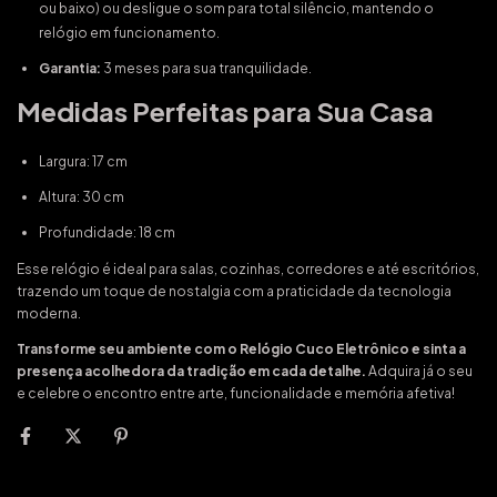
ou baixo) ou desligue o som para total silêncio, mantendo o
relógio em funcionamento.
Garantia:
3 meses para sua tranquilidade.
Medidas Perfeitas para Sua Casa
Largura: 17 cm
Altura: 30 cm
Profundidade: 18 cm
Esse relógio é ideal para salas, cozinhas, corredores e até escritórios,
trazendo um toque de nostalgia com a praticidade da tecnologia
moderna.
Transforme seu ambiente com o Relógio Cuco Eletrônico e sinta a
presença acolhedora da tradição em cada detalhe.
Adquira já o seu
e celebre o encontro entre arte, funcionalidade e memória afetiva!