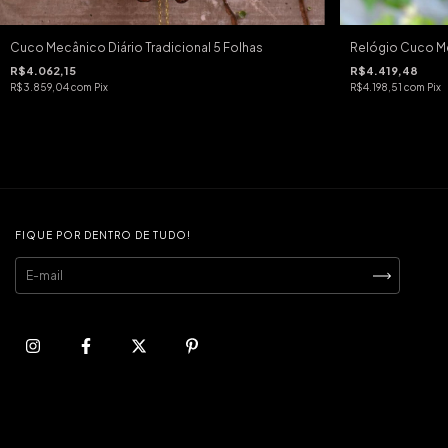
Cuco Mecânico Diário Tradicional 5 Folhas
Relógio Cuco Me
R$4.062,15
R$4.419,48
R$3.859,04
com
Pix
R$4.198,51
com
Pix
FIQUE POR DENTRO DE TUDO!