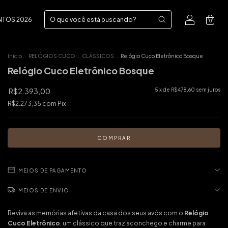
NTOS 2026
0
Início
.
RELÓGIOS CUCO
.
CLÁSSICOS
.
Relógio Cuco Eletrônico Bosque
Relógio Cuco Eletrônico Bosque
R$2.393,00
5
x de
R$478,60
sem juros
R$2.273,35
com
Pix
MEIOS DE PAGAMENTO
MEIOS DE ENVIO
Reviva as memórias afetivas da casa dos seus avós com o
Relógio
Cuco Eletrônico
, um clássico que traz aconchego e charme para