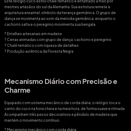
Este relógio cuco estilo chalé temático é entalhado à mão por
mestres artesãos do sul da Alemanha. Sua estrutura remete à
arquitetura enxaimel, símbolo da herança germânica. O grupo de
dança se movimenta ao som da melodia germânica, enquanto o
cachorro salta e o peregrino movimenta sua bengala.
? Entalhes artesanais em madeira
? Cenas animadas com grupo de dança, cachorro e peregrino
? Chalé temático com riqueza de detalhes
? Produção autêntica da Floresta Negra
Mecanismo Diário com Precisão e
Charme
Equipado com sistema mecânico de corda diária, o relógio toca o
canto do cuco na hora cheia e na meia hora, de forma suave e ritmada.
Acompanham três pesos decorativos e pêndulo de madeira que
mantém o movimento contínuo.
? Mecanismo mecânico com corda diária