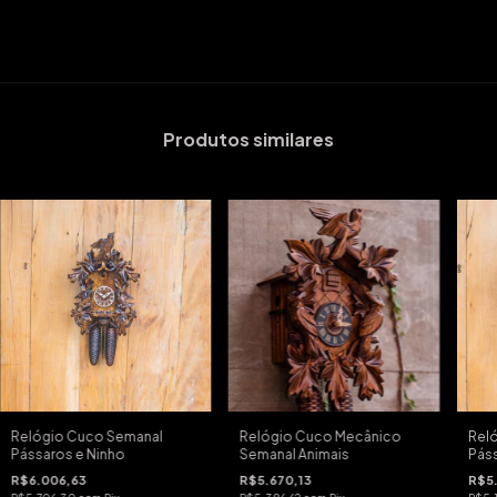
Produtos similares
Relógio Cuco Semanal
Relógio Cuco Mecânico
Reló
Pássaros e Ninho
Semanal Animais
Páss
R$6.006,63
R$5.670,13
R$5