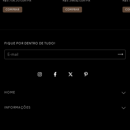
R$5.706,30
com
Pix
R$5.386,62
com
Pix
R$5.
FIQUE POR DENTRO DE TUDO!
HOME
INFORMAÇÕES