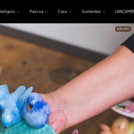
Relógios
Páscoa
Casa
Guirlandas
LANÇAME
50
%
OFF