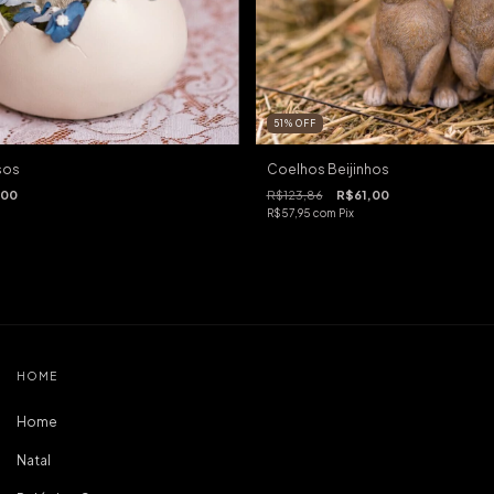
51
%
OFF
sos
Coelhos Beijinhos
,00
R$123,86
R$61,00
R$57,95
com
Pix
HOME
Home
Natal