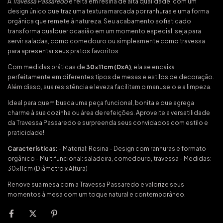
A
Travessa Passaredo
é feita em resina de alta qualidade, com um
design único que traz uma textura marcada por ranhuras e uma forma
orgânica que remete à natureza. Seu acabamento sofisticado
transforma qualquer ocasião em um momento especial, seja para
servir saladas, como comedouro ou simplesmente como travessa
para apresentar seus pratos favoritos.
Com medidas práticas de
30x11cm (DxA)
, ela se encaixa
perfeitamente em diferentes tipos de mesas e estilos de decoração.
Além disso, sua resistência e leveza facilitam o manuseio e a limpeza.
Ideal para quem busca uma peça funcional, bonita e que agrega
charme à sua cozinha ou área de refeições. Aproveite a versatilidade
da Travessa Passaredo e surpreenda seus convidados com estilo e
praticidade!
Características:
- Material: Resina - Design com ranhuras e formato
orgânico - Multifuncional: saladeira, comedouro, travessa - Medidas:
30x11cm (Diâmetro x Altura)
Renove sua mesa com a Travessa Passaredo e valorize seus
momentos à mesa com um toque natural e contemporâneo.