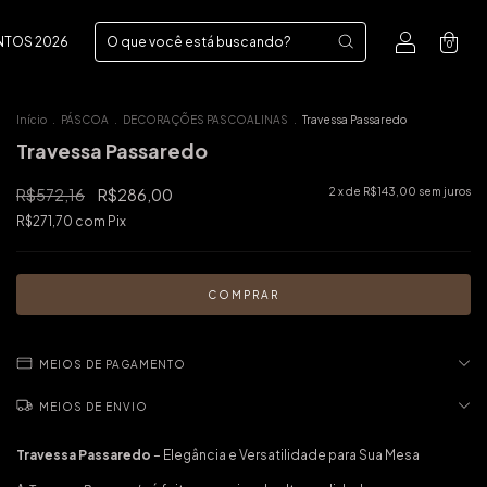
NTOS 2026
0
Início
.
PÁSCOA
.
DECORAÇÕES PASCOALINAS
.
Travessa Passaredo
Travessa Passaredo
R$572,16
R$286,00
2
x de
R$143,00
sem juros
R$271,70
com
Pix
MEIOS DE PAGAMENTO
MEIOS DE ENVIO
Travessa Passaredo
– Elegância e Versatilidade para Sua Mesa