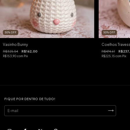
50
%
OFF
50
%
OFF
Vasinho Bunny
Coelhos Traves
R$325,54
R$162,00
R$474,61
R$237
R$153,90
com
Pix
R$225,15
com
Pix
FIQUE POR DENTRO DE TUDO!