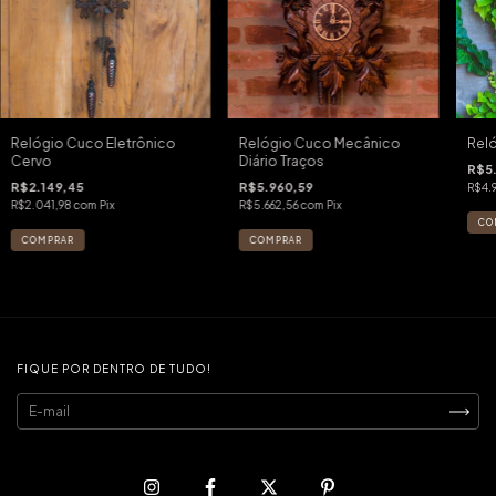
Relógio Cuco Eletrônico
Relógio Cuco Mecânico
Reló
Cervo
Diário Traços
R$5
R$2.149,45
R$5.960,59
R$4.
R$2.041,98
com
Pix
R$5.662,56
com
Pix
FIQUE POR DENTRO DE TUDO!