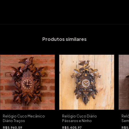
Produtos similares
Relógio Cuco Mecânico
Relógio Cuco Diário
Rel
Diário Traços
Pássaros e Ninho
Sema
R$5.960,59
R$5.405,97
R$5.