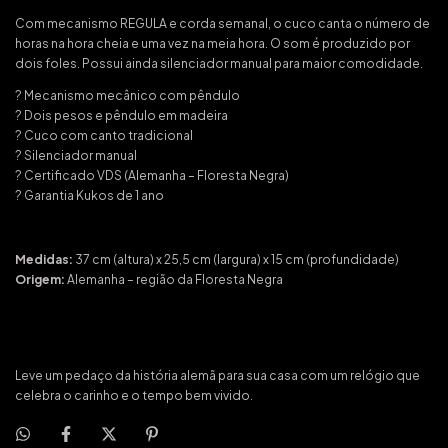
Com mecanismo REGULA e corda semanal, o cuco canta o número de
horas na hora cheia e uma vez na meia hora. O som é produzido por
dois foles. Possui ainda silenciador manual para maior comodidade.
? Mecanismo mecânico com pêndulo
? Dois pesos e pêndulo em madeira
? Cuco com canto tradicional
? Silenciador manual
? Certificado VDS (Alemanha – Floresta Negra)
? Garantia Kukos de 1 ano
Medidas:
37 cm (altura) x 25,5 cm (largura) x 15 cm (profundidade)
Origem:
Alemanha – região da Floresta Negra
Leve um pedaço da história alemã para sua casa com um relógio que
celebra o carinho e o tempo bem vivido.